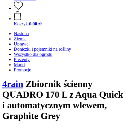
Koszyk
0,00 zł
Nasiona
Ziemia
Uprawa
Doniczki i pojemniki na rośliny
Wszystko dla ogrodu
Prezenty
Marki
Promocje
4rain
Zbiornik ścienny
QUADRO 170 L z Aqua Quick
i automatycznym wlewem,
Graphite Grey