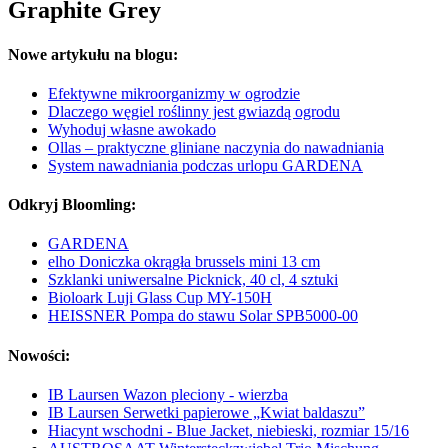
Graphite Grey
Nowe artykułu na blogu:
Efektywne mikroorganizmy w ogrodzie
Dlaczego węgiel roślinny jest gwiazdą ogrodu
Wyhoduj własne awokado
Ollas – praktyczne gliniane naczynia do nawadniania
System nawadniania podczas urlopu GARDENA
Odkryj Bloomling:
GARDENA
elho Doniczka okrągła brussels mini 13 cm
Szklanki uniwersalne Picknick, 40 cl, 4 sztuki
Bioloark Luji Glass Cup MY-150H
HEISSNER Pompa do stawu Solar SPB5000-00
Nowości:
IB Laursen Wazon pleciony - wierzba
IB Laursen Serwetki papierowe „Kwiat baldaszu”
Hiacynt wschodni - Blue Jacket, niebieski, rozmiar 15/16