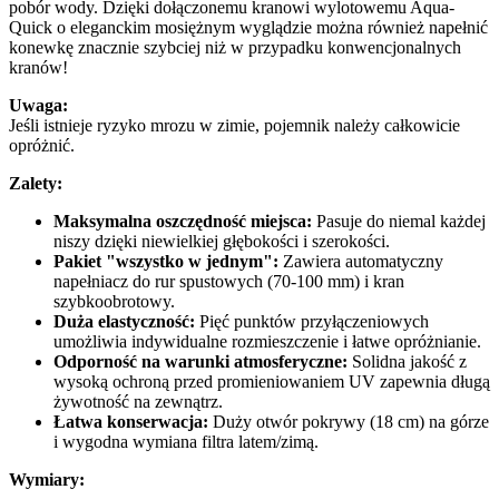
pobór wody. Dzięki dołączonemu kranowi wylotowemu Aqua-
Quick o eleganckim mosiężnym wyglądzie można również napełnić
konewkę znacznie szybciej niż w przypadku konwencjonalnych
kranów!
Uwaga:
Jeśli istnieje ryzyko mrozu w zimie, pojemnik należy całkowicie
opróżnić.
Zalety:
Maksymalna oszczędność miejsca:
Pasuje do niemal każdej
niszy dzięki niewielkiej głębokości i szerokości.
Pakiet "wszystko w jednym":
Zawiera automatyczny
napełniacz do rur spustowych (70-100 mm) i kran
szybkoobrotowy.
Duża elastyczność:
Pięć punktów przyłączeniowych
umożliwia indywidualne rozmieszczenie i łatwe opróżnianie.
Odporność na warunki atmosferyczne:
Solidna jakość z
wysoką ochroną przed promieniowaniem UV zapewnia długą
żywotność na zewnątrz.
Łatwa konserwacja:
Duży otwór pokrywy (18 cm) na górze
i wygodna wymiana filtra latem/zimą.
Wymiary: