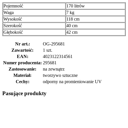
Pojemność
170 litrów
Waga
7 kg
Wysokość
118 cm
Szerokość
40 cm
Głębokość
42 cm
Nr art.:
OG-295681
Zawartość:
1 szt.
EAN:
4023122314561
Numer producenta:
295681
Zastosowanie:
na zewnątrz
Materiał:
tworzywo sztuczne
Cechy:
odporny na promieniowanie UV
Pasujące produkty