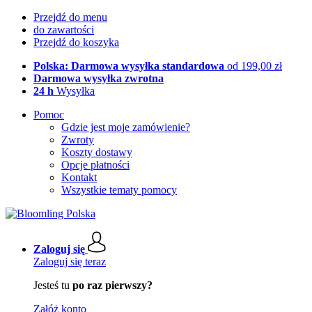
Przejdź do menu
do zawartości
Przejdź do koszyka
Polska: Darmowa wysyłka standardowa
od 199,00 zł
Darmowa wysyłka zwrotna
24 h
Wysyłka
Pomoc
Gdzie jest moje zamówienie?
Zwroty
Koszty dostawy
Opcje płatności
Kontakt
Wszystkie tematy pomocy
Zaloguj się
Zaloguj się teraz
Jesteś tu
po raz pierwszy?
Załóż konto