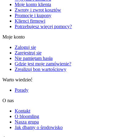
Moje konto klienta
Zwroty i zwrot kosztów
Promocje i kupony
Klienci firmowi
Potrzebujesz więcej pomocy?
Moje konto
Zaloguj się
Zarejestruj się
Nie pamiętam hasła
Gdzie jest moje zamówienie?
Zrealizuj bon wartościowy
Warto wiedzieć
Porady
O nas
Kontakt
O bloomling
Nasza grupa
Jak dbamy o środowisko