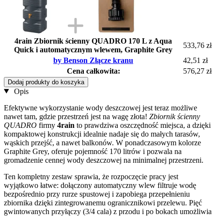
4rain Zbiornik ścienny QUADRO 170 L z Aqua
533,76 zł
Quick i automatycznym wlewem, Graphite Grey
by Benson Złącze kranu
42,51 zł
Cena całkowita:
576,27 zł
Dodaj produkty do koszyka
Opis
Efektywne wykorzystanie wody deszczowej jest teraz możliwe
nawet tam, gdzie przestrzeń jest na wagę złota!
Zbiornik ścienny
QUADRO
firmy
4rain
to prawdziwa oszczędność miejsca, a dzięki
kompaktowej konstrukcji idealnie nadaje się do małych tarasów,
wąskich przejść, a nawet balkonów. W ponadczasowym kolorze
Graphite Grey, oferuje pojemność 170 litrów i pozwala na
gromadzenie cennej wody deszczowej na minimalnej przestrzeni.
Ten kompletny zestaw sprawia, że rozpoczęcie pracy jest
wyjątkowo łatwe: dołączony automatyczny wlew filtruje wodę
bezpośrednio przy rurze spustowej i zapobiega przepełnieniu
zbiornika dzięki zintegrowanemu ogranicznikowi przelewu. Pięć
gwintowanych przyłączy (3/4 cala) z przodu i po bokach umożliwia