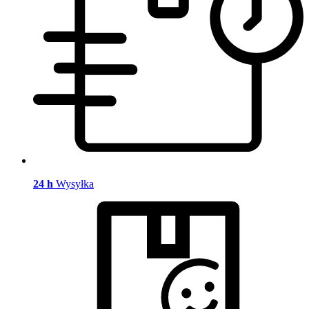
24 h
Wysyłka