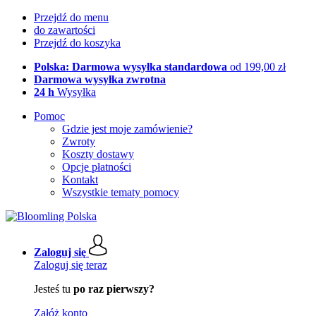
Przejdź do menu
do zawartości
Przejdź do koszyka
Polska: Darmowa wysyłka standardowa
od 199,00 zł
Darmowa wysyłka zwrotna
24 h
Wysyłka
Pomoc
Gdzie jest moje zamówienie?
Zwroty
Koszty dostawy
Opcje płatności
Kontakt
Wszystkie tematy pomocy
Zaloguj się
Zaloguj się teraz
Jesteś tu
po raz pierwszy?
Załóż konto