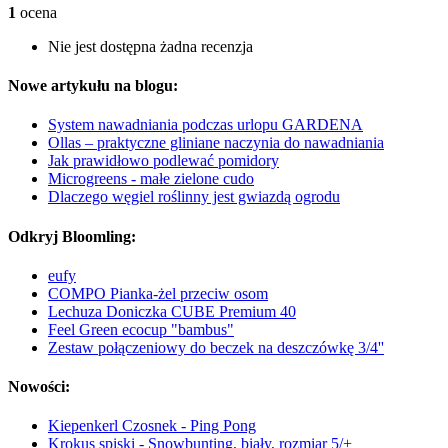
1
ocena
Nie jest dostępna żadna recenzja
Nowe artykułu na blogu:
System nawadniania podczas urlopu GARDENA
Ollas – praktyczne gliniane naczynia do nawadniania
Jak prawidłowo podlewać pomidory
Microgreens - małe zielone cudo
Dlaczego węgiel roślinny jest gwiazdą ogrodu
Odkryj Bloomling:
eufy
COMPO Pianka-żel przeciw osom
Lechuza Doniczka CUBE Premium 40
Feel Green ecocup "bambus"
Zestaw połączeniowy do beczek na deszczówkę 3/4''
Nowości:
Kiepenkerl Czosnek - Ping Pong
Krokus spiski - Snowbunting, biały, rozmiar 5/+