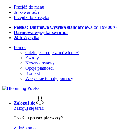
Przejdź do menu
do zawartości
Przejdź do koszyka
Polska: Darmowa wysyłka standardowa
od 199,00 zł
Darmowa wysyłka zwrotna
24 h
Wysyłka
Pomoc
Gdzie jest moje zamówienie?
Zwroty
Koszty dostawy
Opcje płatności
Kontakt
Wszystkie tematy pomocy
Zaloguj się
Zaloguj się teraz
Jesteś tu
po raz pierwszy?
Załóż konto