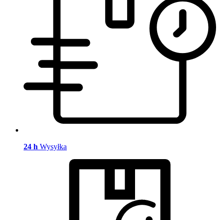
24 h
Wysyłka