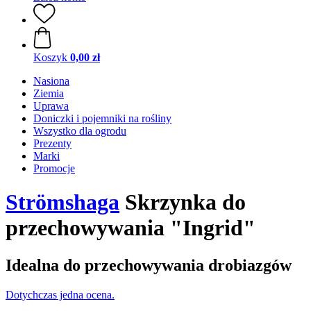
Koszyk
0,00 zł
Nasiona
Ziemia
Uprawa
Doniczki i pojemniki na rośliny
Wszystko dla ogrodu
Prezenty
Marki
Promocje
Strömshaga
Skrzynka do
przechowywania "Ingrid"
Idealna do przechowywania drobiazgów
Dotychczas jedna ocena.