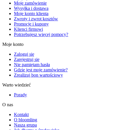
Moje zamówienie
Wysyłka i dostawa
Moje konto klienta
Zwroty i zwrot kosztów
Promocje i kupony
Klienci firmowi
Potrzebujesz więcej pomocy?
Moje konto
Zaloguj się
Zarejestruj się
Nie pamiętam hasła
Gdzie jest moje zamówienie?
Zrealizuj bon wartościowy
Warto wiedzieć
Porady
O nas
Kontakt
O bloomling
Nasza grupa