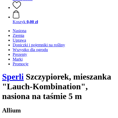
Koszyk
0,00 zł
Nasiona
Ziemia
Uprawa
Doniczki i pojemniki na rośliny
Wszystko dla ogrodu
Prezenty
Marki
Promocje
Sperli
Szczypiorek, mieszanka
"Lauch-Kombination",
nasiona na taśmie 5 m
Allium