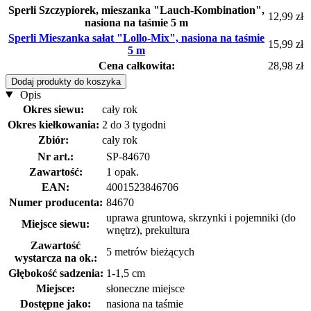
Sperli Szczypiorek, mieszanka "Lauch-Kombination",
12,99 zł
nasiona na taśmie 5 m
Sperli Mieszanka sałat "Lollo-Mix", nasiona na taśmie
15,99 zł
5 m
Cena całkowita:
28,98 zł
Dodaj produkty do koszyka
Opis
Okres siewu:
cały rok
Okres kiełkowania:
2 do 3 tygodni
Zbiór:
cały rok
Nr art.:
SP-84670
Zawartość:
1 opak.
EAN:
4001523846706
Numer producenta:
84670
uprawa gruntowa, skrzynki i pojemniki (do
Miejsce siewu:
wnętrz), prekultura
Zawartość
5 metrów bieżących
wystarcza na ok.:
Głębokość sadzenia:
1-1,5 cm
Miejsce:
słoneczne miejsce
Dostępne jako:
nasiona na taśmie