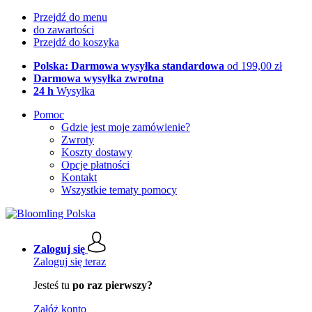
Przejdź do menu
do zawartości
Przejdź do koszyka
Polska: Darmowa wysyłka standardowa
od 199,00 zł
Darmowa wysyłka zwrotna
24 h
Wysyłka
Pomoc
Gdzie jest moje zamówienie?
Zwroty
Koszty dostawy
Opcje płatności
Kontakt
Wszystkie tematy pomocy
Zaloguj się
Zaloguj się teraz
Jesteś tu
po raz pierwszy?
Załóż konto