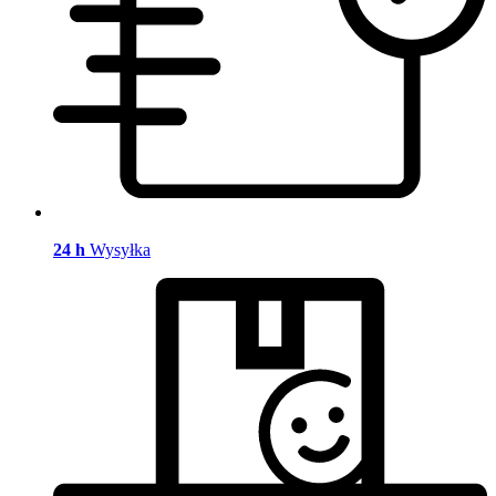
24 h
Wysyłka