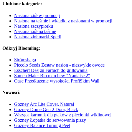
Ulubione kategorie:
Nasiona ziół w promocji
Nasiona na taśmie i wkładki z nasionami w promocji
Nasiona szczypiorku
Nasiona ziół na taśmie
Nasiona ziół marki Sperli
Odkryj Bloomling:
Strömshaga
Piccolo Seeds Zestaw nasion - niezwykłe owoce
Esschert Design Fartuch do grillowania
Samen Maier Bio marchew "Nantaise 2"
Oase Przedłużenie wysokości ProfiSkim Wall
Nowości:
Gozney Arc Lite Cover, Natural
Gozney Dome Gen 2 Door, Black
Wisząca karmnik dla ptaków z plecionki wiklinowej
Gozney Łopatka do serwowania pizzy
Gozney Balance Turning Peel