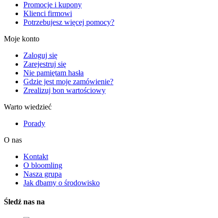
Promocje i kupony
Klienci firmowi
Potrzebujesz więcej pomocy?
Moje konto
Zaloguj się
Zarejestruj się
Nie pamiętam hasła
Gdzie jest moje zamówienie?
Zrealizuj bon wartościowy
Warto wiedzieć
Porady
O nas
Kontakt
O bloomling
Nasza grupa
Jak dbamy o środowisko
Śledź nas na