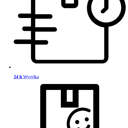
24 h
Wysyłka