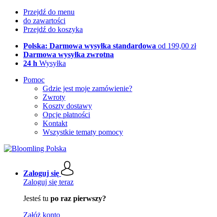
Przejdź do menu
do zawartości
Przejdź do koszyka
Polska: Darmowa wysyłka standardowa
od 199,00 zł
Darmowa wysyłka zwrotna
24 h
Wysyłka
Pomoc
Gdzie jest moje zamówienie?
Zwroty
Koszty dostawy
Opcje płatności
Kontakt
Wszystkie tematy pomocy
Zaloguj się
Zaloguj się teraz
Jesteś tu
po raz pierwszy?
Załóż konto