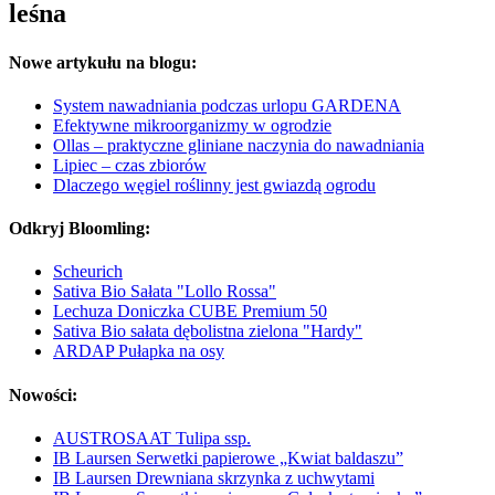
leśna
Nowe artykułu na blogu:
System nawadniania podczas urlopu GARDENA
Efektywne mikroorganizmy w ogrodzie
Ollas – praktyczne gliniane naczynia do nawadniania
Lipiec – czas zbiorów
Dlaczego węgiel roślinny jest gwiazdą ogrodu
Odkryj Bloomling:
Scheurich
Sativa Bio Sałata "Lollo Rossa"
Lechuza Doniczka CUBE Premium 50
Sativa Bio sałata dębolistna zielona "Hardy"
ARDAP Pułapka na osy
Nowości:
AUSTROSAAT Tulipa ssp.
IB Laursen Serwetki papierowe „Kwiat baldaszu”
IB Laursen Drewniana skrzynka z uchwytami