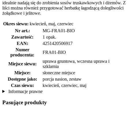
idealnie nadają się do zrobienia sosów truskawkowych i dżemów. Z
liści można również przygotować herbatkę łagodzącą dolegliwości
żołądkowe i jelitowe.
Okres siewu:
kwiecień, maj, czerwiec
Nr art.:
MG-FRA01-BIO
Zawartość:
1 opak.
EAN:
4251420506917
Numer
FRA01-BIO
producenta:
uprawa gruntowa, wczesna uprawa i
Miejsce siewu:
szklarnia
Miejsce:
słoneczne miejsce
Dostępne jako:
porcja nasion, zestaw
Czas siewu:
kwiecień, czerwiec, maj
Informacje prawne
Pasujące produkty