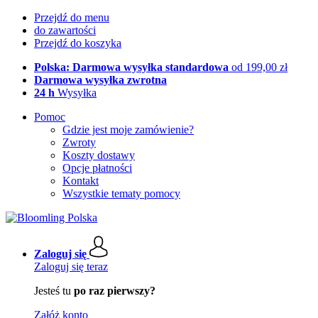
Przejdź do menu
do zawartości
Przejdź do koszyka
Polska: Darmowa wysyłka standardowa
od 199,00 zł
Darmowa wysyłka zwrotna
24 h
Wysyłka
Pomoc
Gdzie jest moje zamówienie?
Zwroty
Koszty dostawy
Opcje płatności
Kontakt
Wszystkie tematy pomocy
Zaloguj się
Zaloguj się teraz
Jesteś tu
po raz pierwszy?
Załóż konto