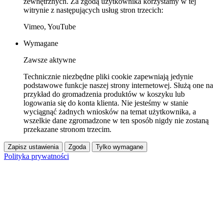
zewnętrznych. Za zgodą użytkownika korzystamy w tej
witrynie z następujących usług stron trzecich:
Vimeo, YouTube
Wymagane
Zawsze aktywne
Technicznie niezbędne pliki cookie zapewniają jedynie
podstawowe funkcje naszej strony internetowej. Służą one na
przykład do gromadzenia produktów w koszyku lub
logowania się do konta klienta. Nie jesteśmy w stanie
wyciągnąć żadnych wniosków na temat użytkownika, a
wszelkie dane zgromadzone w ten sposób nigdy nie zostaną
przekazane stronom trzecim.
Zapisz ustawienia
Zgoda
Tylko wymagane
Polityka prywatności