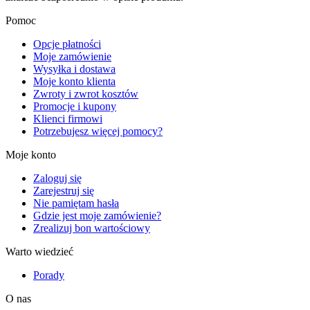
Pomoc
Opcje płatności
Moje zamówienie
Wysyłka i dostawa
Moje konto klienta
Zwroty i zwrot kosztów
Promocje i kupony
Klienci firmowi
Potrzebujesz więcej pomocy?
Moje konto
Zaloguj się
Zarejestruj się
Nie pamiętam hasła
Gdzie jest moje zamówienie?
Zrealizuj bon wartościowy
Warto wiedzieć
Porady
O nas