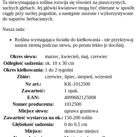
Ta niewymagająca roślina rozwija się również na piaszczystych,
suchych glebach. Jej główki kwiatowe mogą być zbierane w sposób
ciągły przy suchej pogodzie, a następnie suszone i wykorzystywane
do naparów herbacianych.
Nasza rada:
Roślina wymagająca światła do kiełkowania - nie przykrywaj
nasion ziemią podczas siewu, po prostu lekko je dociśnij.
Okres siewu:
marzec, kwiecień, maj, czerwiec
Odległość sadzenia:
ok. 10 x 30 cm
Okres kiełkowania:
1 do 2 tygodni
Zbiór:
czerwiec, lipiec, sierpień, wrzesień
Nr art.:
KK-1012500
Zawartość:
1 opak.
EAN:
4099682125008
Numer producenta:
1012500
Miejsce siewu:
uprawa gruntowa
Zawartość wystarcza na ok.:
150-200 roślin
Głębokość sadzenia:
0 do 0,5 cm
Miejsce:
słoneczne miejsce