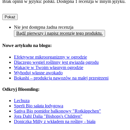
Brak opinii w języku: polski. Dostępna 1 recenzja w innym języku.
Pokaż
Nie jest dostępna żadna recenzja
Bądź pierwszy i napisz recenzję tego produktu.
Nowe artykułu na blogu:
Efektywne mikroorganizmy w ogrodzie
Dlaczego węgiel roślinny jest gwiazdą ogrodu
Wakacje w Twoim własnym ogrodzie
Wyhoduj własne awokado
Bokashi – produkcja nawozów na małej przestrzeni
Odkryj Bloomling:
Lechuza
Sperli Bio sałata łodygowa
Sativa Bio pomidor balkonowy "Rotkäppchen"
Jora Dahl Dalia "Bishops's Children"
Doniczka Milly z wkładem na rośliny - biała