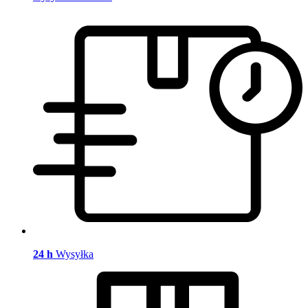
24 h
Wysyłka