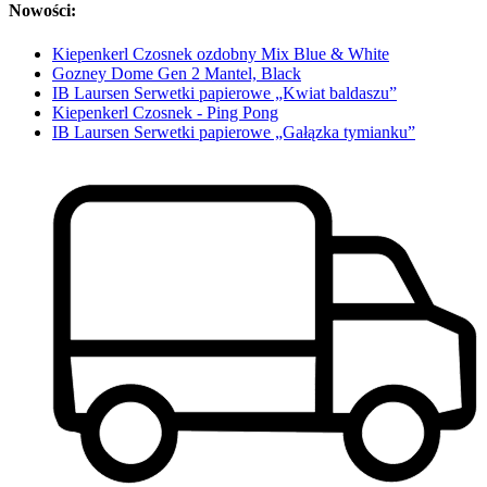
Nowości:
Kiepenkerl Czosnek ozdobny Mix Blue & White
Gozney Dome Gen 2 Mantel, Black
IB Laursen Serwetki papierowe „Kwiat baldaszu”
Kiepenkerl Czosnek - Ping Pong
IB Laursen Serwetki papierowe „Gałązka tymianku”