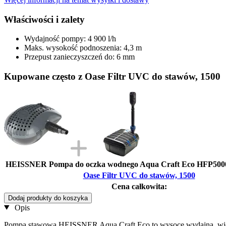
Właściwości i zalety
Wydajność pompy: 4 900 l/h
Maks. wysokość podnoszenia: 4,3 m
Przepust zanieczyszczeń do: 6 mm
Kupowane często z Oase Filtr UVC do stawów, 1500
HEISSNER Pompa do oczka wodnego Aqua Craft Eco HFP5000-0
Oase Filtr UVC do stawów, 1500
Cena całkowita:
Dodaj produkty do koszyka
Opis
Pompa stawowa HEISSNER Aqua Craft Eco to wysoce wydajna, wielofu