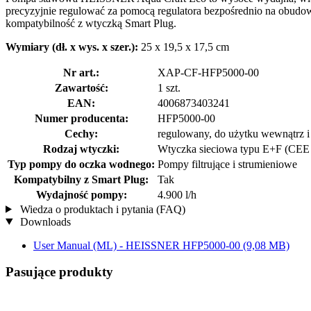
precyzyjnie regulować za pomocą regulatora bezpośrednio na obudow
kompatybilność z wtyczką Smart Plug.
Wymiary (dł. x wys. x szer.):
25 x 19,5 x 17,5 cm
Nr art.:
XAP-CF-HFP5000-00
Zawartość:
1 szt.
EAN:
4006873403241
Numer producenta:
HFP5000-00
Cechy:
regulowany, do użytku wewnątrz i 
Rodzaj wtyczki:
Wtyczka sieciowa typu E+F (CEE 
Typ pompy do oczka wodnego:
Pompy filtrujące i strumieniowe
Kompatybilny z Smart Plug:
Tak
Wydajność pompy:
4.900 l/h
Wiedza o produktach i pytania (FAQ)
Downloads
User Manual (ML) - HEISSNER HFP5000-00
(9,08 MB)
Pasujące produkty