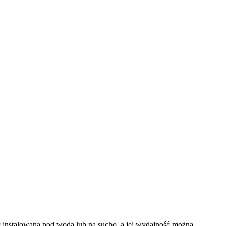
 instalowana pod wodą lub na sucho, a jej wydajność można