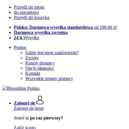
Przejdź do menu
do zawartości
Przejdź do koszyka
Polska: Darmowa wysyłka standardowa
od 199,00 zł
Darmowa wysyłka zwrotna
24 h
Wysyłka
Pomoc
Gdzie jest moje zamówienie?
Zwroty
Koszty dostawy
Opcje płatności
Kontakt
Wszystkie tematy pomocy
Zaloguj się
Zaloguj się teraz
Jesteś tu
po raz pierwszy?
Załóż konto