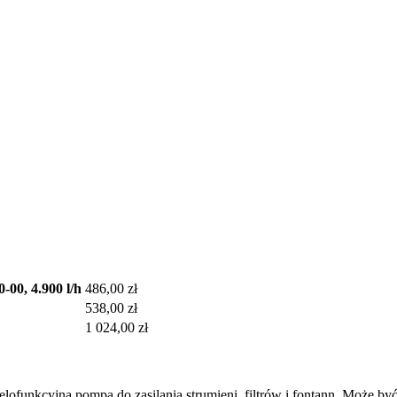
0, 4.900 l/h
486,00 zł
538,00 zł
1 024,00 zł
nkcyjna pompa do zasilania strumieni, filtrów i fontann. Może być