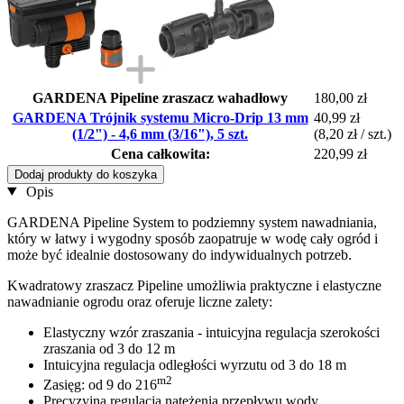
GARDENA Pipeline zraszacz wahadłowy
180,00 zł
GARDENA Trójnik systemu Micro-Drip 13 mm
40,99 zł
(1/2") - 4,6 mm (3/16"), 5 szt.
(8,20 zł / szt.)
Cena całkowita:
220,99 zł
Dodaj produkty do koszyka
Opis
GARDENA Pipeline System to podziemny system nawadniania,
który w łatwy i wygodny sposób zaopatruje w wodę cały ogród i
może być idealnie dostosowany do indywidualnych potrzeb.
Kwadratowy zraszacz Pipeline umożliwia praktyczne i elastyczne
nawadnianie ogrodu oraz oferuje liczne zalety:
Elastyczny wzór zraszania - intuicyjna regulacja szerokości
zraszania od 3 do 12 m
Intuicyjna regulacja odległości wyrzutu od 3 do 18 m
m2
Zasięg: od 9 do 216
Precyzyjna regulacja natężenia przepływu wody