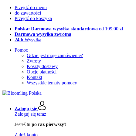
Przejdź do menu
do zawartości
Przejdź do koszyka
Polska: Darmowa wysyłka standardowa
od 199,00 zł
Darmowa wysyłka zwrotna
24 h
Wysyłka
Pomoc
Gdzie jest moje zamówienie?
Zwroty
Koszty dostawy
Opcje płatności
Kontakt
Wszystkie tematy pomocy
Zaloguj się
Zaloguj się teraz
Jesteś tu
po raz pierwszy?
Załóż konto