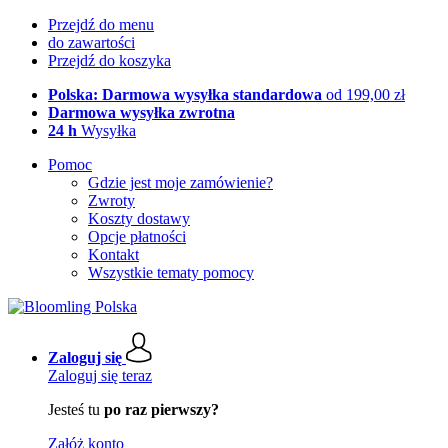
Przejdź do menu
do zawartości
Przejdź do koszyka
Polska: Darmowa wysyłka standardowa
od 199,00 zł
Darmowa wysyłka zwrotna
24 h
Wysyłka
Pomoc
Gdzie jest moje zamówienie?
Zwroty
Koszty dostawy
Opcje płatności
Kontakt
Wszystkie tematy pomocy
Zaloguj się
Zaloguj się teraz
Jesteś tu
po raz pierwszy?
Załóż konto