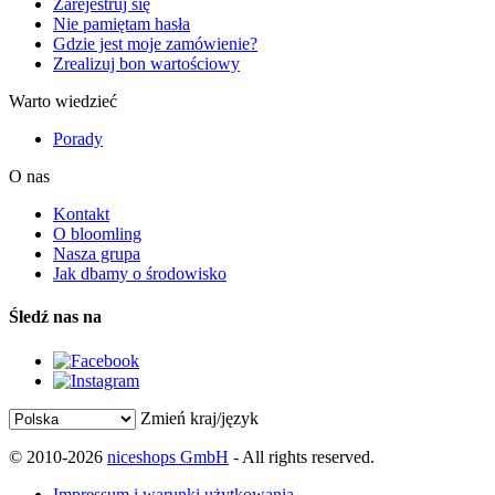
Zarejestruj się
Nie pamiętam hasła
Gdzie jest moje zamówienie?
Zrealizuj bon wartościowy
Warto wiedzieć
Porady
O nas
Kontakt
O bloomling
Nasza grupa
Jak dbamy o środowisko
Śledź nas na
Zmień kraj/język
© 2010-2026
niceshops GmbH
- All rights reserved.
Impressum i warunki użytkowania