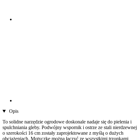
Opis
To solidne narzędzie ogrodowe doskonale nadaje się do pielenia i
spulchniania gleby. Podwójny wspornik i ostrze ze stali nierdzewnej
o szerokości 16 cm zostały zaprojektowane z myślą o dużych
obciążeniach. Motyczkę można łączyć ze wszystkimi trzonkami