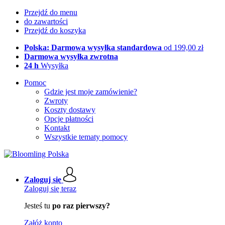
Przejdź do menu
do zawartości
Przejdź do koszyka
Polska: Darmowa wysyłka standardowa
od 199,00 zł
Darmowa wysyłka zwrotna
24 h
Wysyłka
Pomoc
Gdzie jest moje zamówienie?
Zwroty
Koszty dostawy
Opcje płatności
Kontakt
Wszystkie tematy pomocy
Zaloguj się
Zaloguj się teraz
Jesteś tu
po raz pierwszy?
Załóż konto