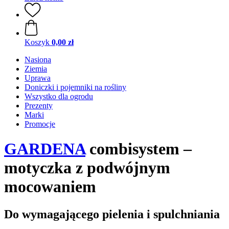
Koszyk
0,00 zł
Nasiona
Ziemia
Uprawa
Doniczki i pojemniki na rośliny
Wszystko dla ogrodu
Prezenty
Marki
Promocje
GARDENA
combisystem –
motyczka z podwójnym
mocowaniem
Do wymagającego pielenia i spulchniania