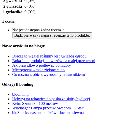
3 gwiazdki
0
(0%)
2 gwiazdki
0
(0%)
1 gwiazdka
0
(0%)
1
ocena
Nie jest dostępna żadna recenzja
Bądź pierwszy i napisz recenzję tego produktu.
Nowe artykułu na blogu:
Dlaczego węgiel roślinny jest gwiazdą ogrodu
Bokashi – produkcja nawozów na małej przestrzeni
Jak prawidłowo podlewać pomidory
Microgreens - małe zielone cudo
Co można zrobić z wysuszonym trawnikiem?
Odkryj Bloomling:
bloomling
Uchwyt na rękawice do paska ze skóry bydlęcej
Keim Sznurek - 100 metrów
Windhager Lampa przeciw owadom "3 Star"
bioSnacky nasiona kiełków - lucerna siewna