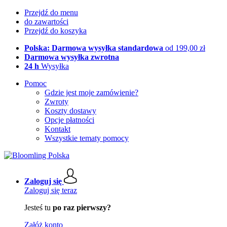
Przejdź do menu
do zawartości
Przejdź do koszyka
Polska: Darmowa wysyłka standardowa
od 199,00 zł
Darmowa wysyłka zwrotna
24 h
Wysyłka
Pomoc
Gdzie jest moje zamówienie?
Zwroty
Koszty dostawy
Opcje płatności
Kontakt
Wszystkie tematy pomocy
Zaloguj się
Zaloguj się teraz
Jesteś tu
po raz pierwszy?
Załóż konto