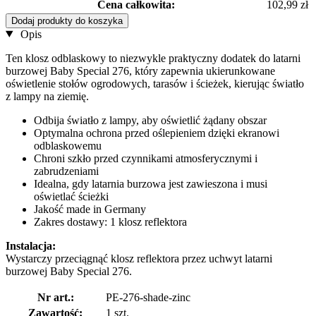
Cena całkowita:
102,99 zł
Dodaj produkty do koszyka
Opis
Ten klosz odblaskowy to niezwykle praktyczny dodatek do latarni
burzowej Baby Special 276, który zapewnia ukierunkowane
oświetlenie stołów ogrodowych, tarasów i ścieżek, kierując światło
z lampy na ziemię.
Odbija światło z lampy, aby oświetlić żądany obszar
Optymalna ochrona przed oślepieniem dzięki ekranowi
odblaskowemu
Chroni szkło przed czynnikami atmosferycznymi i
zabrudzeniami
Idealna, gdy latarnia burzowa jest zawieszona i musi
oświetlać ścieżki
Jakość made in Germany
Zakres dostawy: 1 klosz reflektora
Instalacja:
Wystarczy przeciągnąć klosz reflektora przez uchwyt latarni
burzowej Baby Special 276.
Nr art.:
PE-276-shade-zinc
Zawartość:
1 szt.