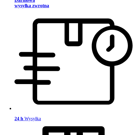
Darmowa
wysyłka zwrotna
24 h
Wysyłka