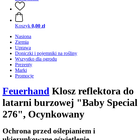
Koszyk
0,00 zł
Nasiona
Ziemia
Uprawa
Doniczki i pojemniki na rośliny
Wszystko dla ogrodu
Prezenty
Marki
Promocje
Feuerhand
Klosz reflektora do
latarni burzowej "Baby Special
276", Ocynkowany
Ochrona przed oślepianiem i
ukierunkowane oświetlenie