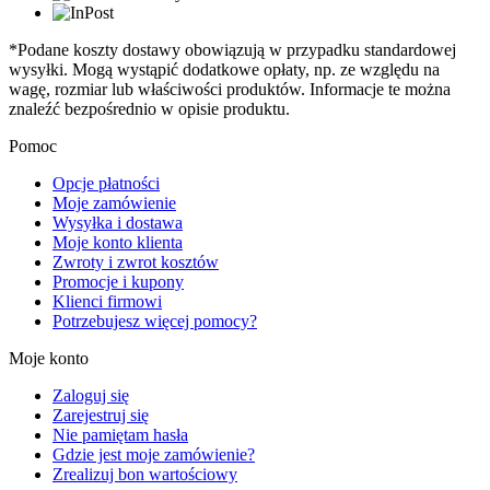
*Podane koszty dostawy obowiązują w przypadku standardowej
wysyłki. Mogą wystąpić dodatkowe opłaty, np. ze względu na
wagę, rozmiar lub właściwości produktów. Informacje te można
znaleźć bezpośrednio w opisie produktu.
Pomoc
Opcje płatności
Moje zamówienie
Wysyłka i dostawa
Moje konto klienta
Zwroty i zwrot kosztów
Promocje i kupony
Klienci firmowi
Potrzebujesz więcej pomocy?
Moje konto
Zaloguj się
Zarejestruj się
Nie pamiętam hasła
Gdzie jest moje zamówienie?
Zrealizuj bon wartościowy