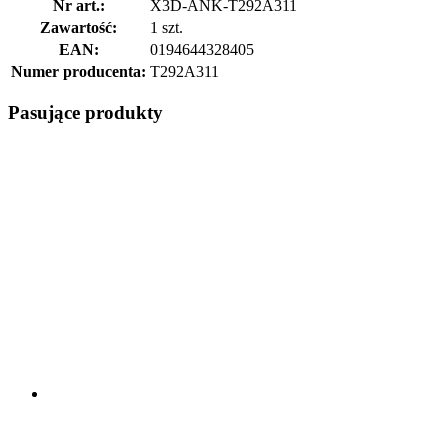
Nr art.:
X3D-ANK-T292A311
Zawartość:
1 szt.
EAN:
0194644328405
Numer producenta:
T292A311
Pasujące produkty