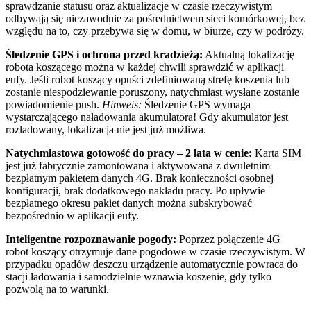
sprawdzanie statusu oraz aktualizacje w czasie rzeczywistym
odbywają się niezawodnie za pośrednictwem sieci komórkowej, bez
względu na to, czy przebywa się w domu, w biurze, czy w podróży.
Śledzenie GPS i ochrona przed kradzieżą:
Aktualną lokalizację
robota koszącego można w każdej chwili sprawdzić w aplikacji
eufy. Jeśli robot koszący opuści zdefiniowaną strefę koszenia lub
zostanie niespodziewanie poruszony, natychmiast wysłane zostanie
powiadomienie push.
Hinweis:
Śledzenie GPS wymaga
wystarczającego naładowania akumulatora! Gdy akumulator jest
rozładowany, lokalizacja nie jest już możliwa.
Natychmiastowa gotowość do pracy – 2 lata w cenie:
Karta SIM
jest już fabrycznie zamontowana i aktywowana z dwuletnim
bezpłatnym pakietem danych 4G. Brak konieczności osobnej
konfiguracji, brak dodatkowego nakładu pracy. Po upływie
bezpłatnego okresu pakiet danych można subskrybować
bezpośrednio w aplikacji eufy.
Inteligentne rozpoznawanie pogody:
Poprzez połączenie 4G
robot koszący otrzymuje dane pogodowe w czasie rzeczywistym. W
przypadku opadów deszczu urządzenie automatycznie powraca do
stacji ładowania i samodzielnie wznawia koszenie, gdy tylko
pozwolą na to warunki.