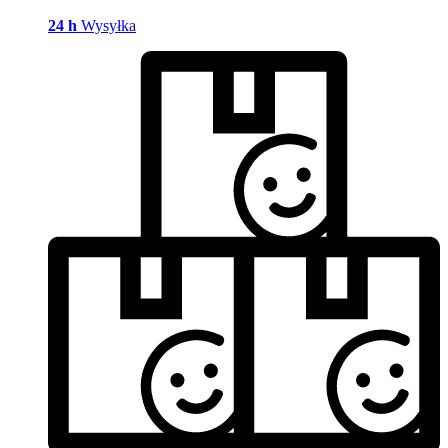
24 h
Wysyłka