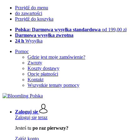
Przejdź do menu
do zawartości
Przejdź do koszyka
Polska: Darmowa wysyłka standardowa
od 199,00 zł
Darmowa wysyłka zwrotna
24 h
Wysyłka
Pomoc
Gdzie jest moje zamówienie?
Zwroty
Koszty dostawy
Opcje płatności
Kontakt
Wszystkie tematy pomocy
Zaloguj się
Zaloguj się teraz
Jesteś tu
po raz pierwszy?
Załóż konto