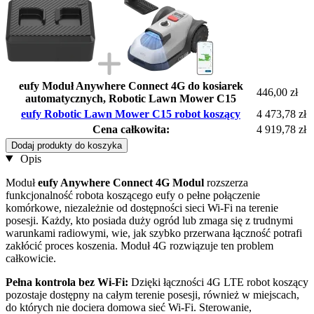
eufy Moduł Anywhere Connect 4G do kosiarek
446,00 zł
automatycznych, Robotic Lawn Mower C15
eufy Robotic Lawn Mower C15 robot koszący
4 473,78 zł
Cena całkowita:
4 919,78 zł
Dodaj produkty do koszyka
Opis
Moduł
eufy Anywhere Connect 4G Modul
rozszerza
funkcjonalność robota koszącego eufy o pełne połączenie
komórkowe, niezależnie od dostępności sieci Wi-Fi na terenie
posesji. Każdy, kto posiada duży ogród lub zmaga się z trudnymi
warunkami radiowymi, wie, jak szybko przerwana łączność potrafi
zakłócić proces koszenia. Moduł 4G rozwiązuje ten problem
całkowicie.
Pełna kontrola bez Wi-Fi:
Dzięki łączności 4G LTE robot koszący
pozostaje dostępny na całym terenie posesji, również w miejscach,
do których nie dociera domowa sieć Wi-Fi. Sterowanie,