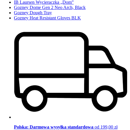
IB Laursen Wycieraczka „Dom”
Gozney Dome Gen 2 Neo Arch, Black
Gozney Dough Tray
Gozney Heat Resistant Gloves BLK
Polska: Darmowa wysyłka standardowa
od 199,00 zł