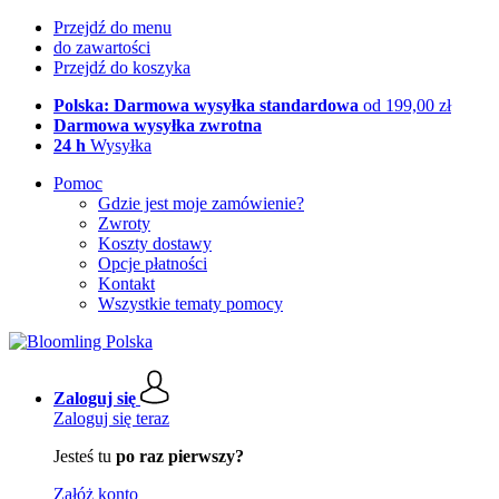
Przejdź do menu
do zawartości
Przejdź do koszyka
Polska: Darmowa wysyłka standardowa
od 199,00 zł
Darmowa wysyłka zwrotna
24 h
Wysyłka
Pomoc
Gdzie jest moje zamówienie?
Zwroty
Koszty dostawy
Opcje płatności
Kontakt
Wszystkie tematy pomocy
Zaloguj się
Zaloguj się teraz
Jesteś tu
po raz pierwszy?
Załóż konto