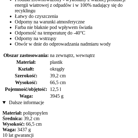
energii wiatrowej z odpadów i w 100% nadający się do
recyklingu
Łatwy do czyszczenia
Odporny na warunki atmosferyczne
Farba nie blaknie pod wpływem światła
Odporność na temperaturę do -40°C
Odporny na wstrząsy
Otwór w dnie do odprowadzania nadmiaru wody
Obszar zastosowania:
na zewnątrz, wewnątrz
Materiał:
plastik
Kształt:
okrągły
Szerokość:
39,2 cm
Wysokość:
66,5 cm
Pojemność/objętość:
12,5 l
Waga:
3945 g
Dalsze informacje
Materiał:
polipropylen
Średnica:
39,2 cm
Wysokość:
66,5 cm
Waga:
3437 g
10 lat gwarancji