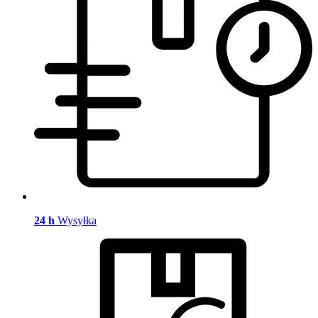
24 h
Wysyłka