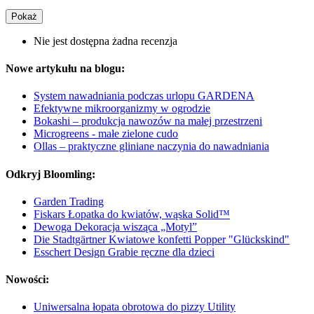
Pokaż
Nie jest dostępna żadna recenzja
Nowe artykułu na blogu:
System nawadniania podczas urlopu GARDENA
Efektywne mikroorganizmy w ogrodzie
Bokashi – produkcja nawozów na małej przestrzeni
Microgreens - małe zielone cudo
Ollas – praktyczne gliniane naczynia do nawadniania
Odkryj Bloomling:
Garden Trading
Fiskars Łopatka do kwiatów, wąska Solid™
Dewoga Dekoracja wisząca „Motyl”
Die Stadtgärtner Kwiatowe konfetti Popper "Glückskind"
Esschert Design Grabie ręczne dla dzieci
Nowości:
Uniwersalna łopata obrotowa do pizzy Utility