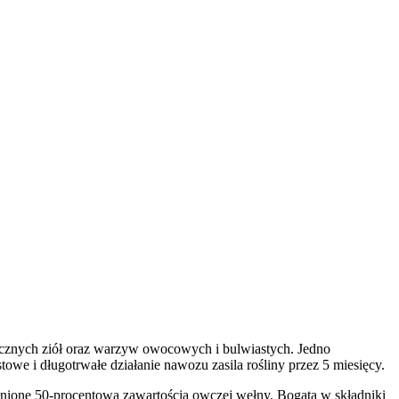
znych ziół oraz warzyw owocowych i bulwiastych. Jedno
we i długotrwałe działanie nawozu zasila rośliny przez 5 miesięcy.
ione 50-procentową zawartością owczej wełny. Bogata w składniki