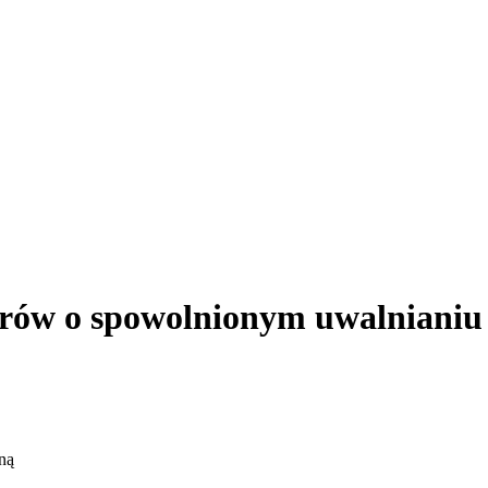
ów o spowolnionym uwalnianiu 
ną