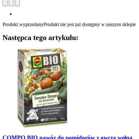
Produkt wyprzedany
Produkt nie jest już dostępny w naszym sklepie
Następca tego artykułu:
COMPO
BIO nawóz do pomidorów z owczą wełną