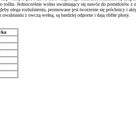
 do roślin. Jednocześnie wolno uwalniający się nawóz do pomidorów
leby ulega rozluźnieniu, promowane jest tworzenie się próchnicy i akt
lnianiu z owczą wełną, są bardziej odporne i dają obfite plony.
wka
²
²
²
²
²