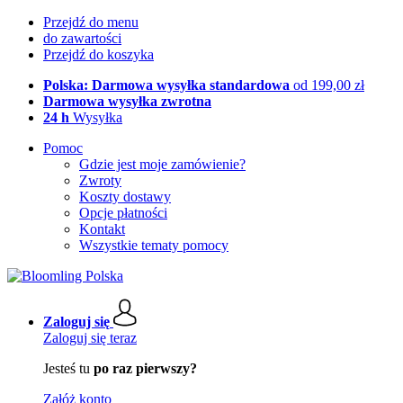
Przejdź do menu
do zawartości
Przejdź do koszyka
Polska: Darmowa wysyłka standardowa
od 199,00 zł
Darmowa wysyłka zwrotna
24 h
Wysyłka
Pomoc
Gdzie jest moje zamówienie?
Zwroty
Koszty dostawy
Opcje płatności
Kontakt
Wszystkie tematy pomocy
Zaloguj się
Zaloguj się teraz
Jesteś tu
po raz pierwszy?
Załóż konto