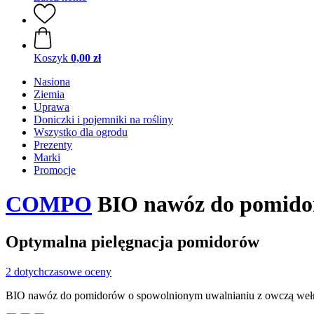
Koszyk
0,00 zł
Nasiona
Ziemia
Uprawa
Doniczki i pojemniki na rośliny
Wszystko dla ogrodu
Prezenty
Marki
Promocje
COMPO
BIO nawóz do pomidor
Optymalna pielęgnacja pomidorów
2 dotychczasowe oceny
BIO nawóz do pomidorów o spowolnionym uwalnianiu z owczą weł