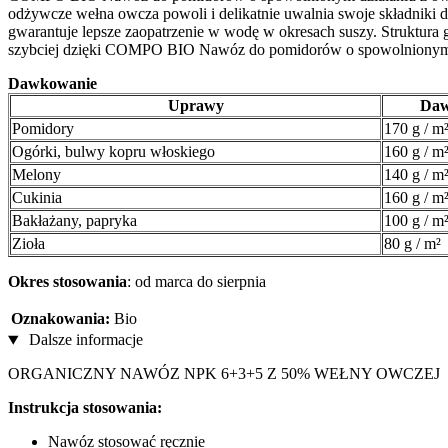
odżywcze wełna owcza powoli i delikatnie uwalnia swoje składniki
gwarantuje lepsze zaopatrzenie w wodę w okresach suszy. Struktura g
szybciej dzięki COMPO BIO Nawóz do pomidorów o spowolnionym uwa
Dawkowanie
Uprawy
Da
Pomidory
170 g / m
Ogórki, bulwy kopru włoskiego
160 g / m
Melony
140 g / m
Cukinia
160 g / m
Bakłażany, papryka
100 g / m
Zioła
80 g / m²
Okres stosowania
: od marca do sierpnia
Oznakowania:
Bio
Dalsze informacje
ORGANICZNY NAWÓZ NPK 6+3+5 Z 50% WEŁNY OWCZEJ
Instrukcja stosowania:
Nawóz stosować ręcznie