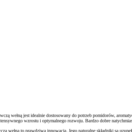
 wełną jest idealnie dostosowany do potrzeb pomidorów, aromatyc
tensywnego wzrostu i optymalnego rozwoju. Bardzo dobre natychmiasto
ełną to prawdziwa innowacja. Jego naturalne składniki są uzupełn