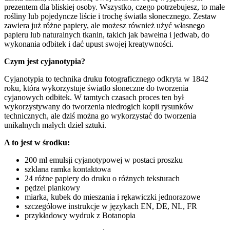
prezentem dla bliskiej osoby. Wszystko, czego potrzebujesz, to małe
rośliny lub pojedyncze liście i trochę światła słonecznego. Zestaw
zawiera już różne papiery, ale możesz również użyć własnego
papieru lub naturalnych tkanin, takich jak bawełna i jedwab, do
wykonania odbitek i dać upust swojej kreatywności.
Czym jest cyjanotypia?
Cyjanotypia to technika druku fotograficznego odkryta w 1842
roku, która wykorzystuje światło słoneczne do tworzenia
cyjanowych odbitek. W tamtych czasach proces ten był
wykorzystywany do tworzenia niedrogich kopii rysunków
technicznych, ale dziś można go wykorzystać do tworzenia
unikalnych małych dzieł sztuki.
A to jest w środku:
200 ml emulsji cyjanotypowej w postaci proszku
szklana ramka kontaktowa
24 różne papiery do druku o różnych teksturach
pędzel piankowy
miarka, kubek do mieszania i rękawiczki jednorazowe
szczegółowe instrukcje w językach EN, DE, NL, FR
przykładowy wydruk z Botanopia