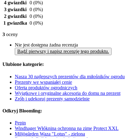
4 gwiazdki
0
(0%)
3 gwiazdki
0
(0%)
2 gwiazdki
0
(0%)
1 gwiazdka
0
(0%)
3
oceny
Nie jest dostępna żadna recenzja
Bądź pierwszy i napisz recenzję tego produktu.
Ulubione kategorie:
Nasza 30 najlepszych prezentów dla miłośników ogrodu
Prezenty we wspaniałej cenie
Oferta produktów ogrodniczych
Wyjątkowe i oryginalne akcesoria do domu na prezent
Zrób i udekoruj prezenty samodzielnie
Odkryj Bloomling:
Pepin
Windhager Włóknina ochronna na zimę Protect XXL
Miljögården Waza "Lotus" - zielona