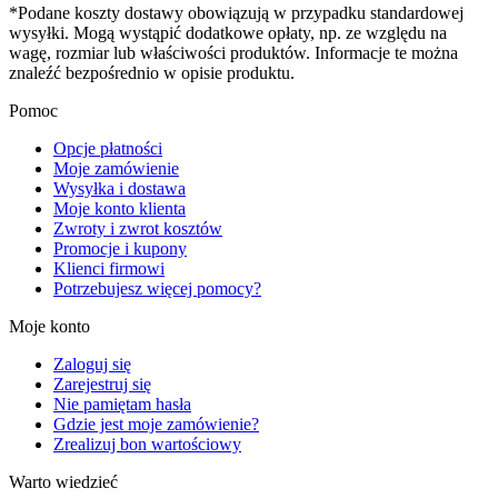
*Podane koszty dostawy obowiązują w przypadku standardowej
wysyłki. Mogą wystąpić dodatkowe opłaty, np. ze względu na
wagę, rozmiar lub właściwości produktów. Informacje te można
znaleźć bezpośrednio w opisie produktu.
Pomoc
Opcje płatności
Moje zamówienie
Wysyłka i dostawa
Moje konto klienta
Zwroty i zwrot kosztów
Promocje i kupony
Klienci firmowi
Potrzebujesz więcej pomocy?
Moje konto
Zaloguj się
Zarejestruj się
Nie pamiętam hasła
Gdzie jest moje zamówienie?
Zrealizuj bon wartościowy
Warto wiedzieć