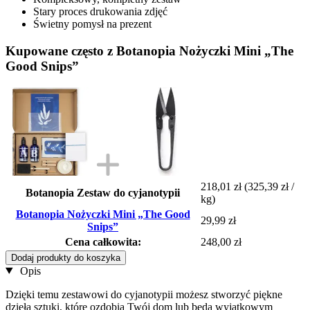
Stary proces drukowania zdjęć
Świetny pomysł na prezent
Kupowane często z Botanopia Nożyczki Mini „The
Good Snips”
218,01 zł
(325,39 zł /
Botanopia Zestaw do cyjanotypii
kg)
Botanopia Nożyczki Mini „The Good
29,99 zł
Snips”
Cena całkowita:
248,00 zł
Dodaj produkty do koszyka
Opis
Dzięki temu zestawowi do cyjanotypii możesz stworzyć piękne
dzieła sztuki, które ozdobią Twój dom lub będą wyjątkowym