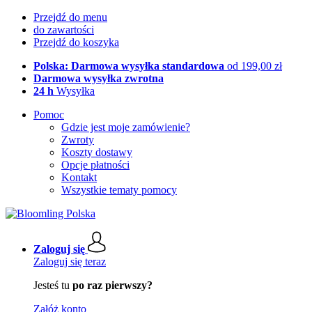
Przejdź do menu
do zawartości
Przejdź do koszyka
Polska: Darmowa wysyłka standardowa
od 199,00 zł
Darmowa wysyłka zwrotna
24 h
Wysyłka
Pomoc
Gdzie jest moje zamówienie?
Zwroty
Koszty dostawy
Opcje płatności
Kontakt
Wszystkie tematy pomocy
Zaloguj się
Zaloguj się teraz
Jesteś tu
po raz pierwszy?
Załóż konto