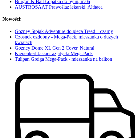
Burgon & Ball Łopatka do bylin, mała
AUSTROSAAT Prawoślaz lekarski, Althaea
Nowości:
Gozney Stojak Adventure do pieca Tread – czarny
Czosnek ozdobny - Mega-Pack, mieszanka o dużych
kwiatach
Gozney Dome XL Gen 2 Cover, Natural
Kiepenkerl Jaskier azjatycki Mega-Pack
Tulipan Greiga Mega-Pack - mieszanka na balkon