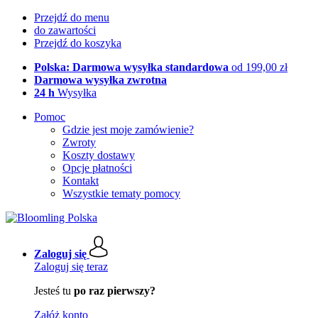
Przejdź do menu
do zawartości
Przejdź do koszyka
Polska: Darmowa wysyłka standardowa
od 199,00 zł
Darmowa wysyłka zwrotna
24 h
Wysyłka
Pomoc
Gdzie jest moje zamówienie?
Zwroty
Koszty dostawy
Opcje płatności
Kontakt
Wszystkie tematy pomocy
Zaloguj się
Zaloguj się teraz
Jesteś tu
po raz pierwszy?
Załóż konto