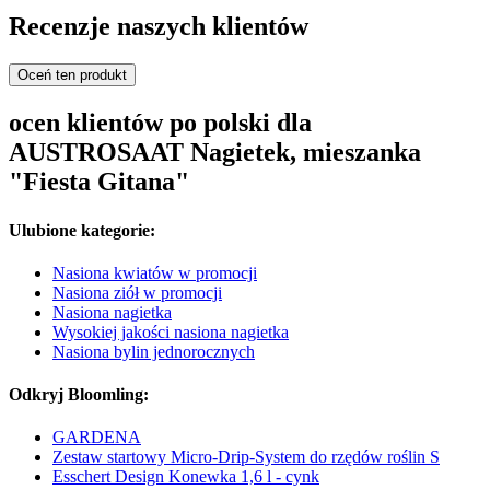
Recenzje naszych klientów
Oceń ten produkt
ocen klientów po polski dla
AUSTROSAAT Nagietek, mieszanka
"Fiesta Gitana"
Ulubione kategorie:
Nasiona kwiatów w promocji
Nasiona ziół w promocji
Nasiona nagietka
Wysokiej jakości nasiona nagietka
Nasiona bylin jednorocznych
Odkryj Bloomling:
GARDENA
Zestaw startowy Micro-Drip-System do rzędów roślin S
Esschert Design Konewka 1,6 l - cynk