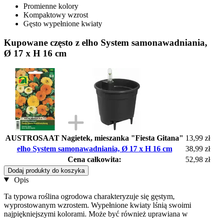
Promienne kolory
Kompaktowy wzrost
Gęsto wypełnione kwiaty
Kupowane często z elho System samonawadniania,
Ø 17 x H 16 cm
AUSTROSAAT Nagietek, mieszanka "Fiesta Gitana"
13,99 zł
elho System samonawadniania, Ø 17 x H 16 cm
38,99 zł
Cena całkowita:
52,98 zł
Dodaj produkty do koszyka
Opis
Ta typowa roślina ogrodowa charakteryzuje się gęstym,
wyprostowanym wzrostem. Wypełnione kwiaty lśnią swoimi
najpiękniejszymi kolorami. Może być również uprawiana w