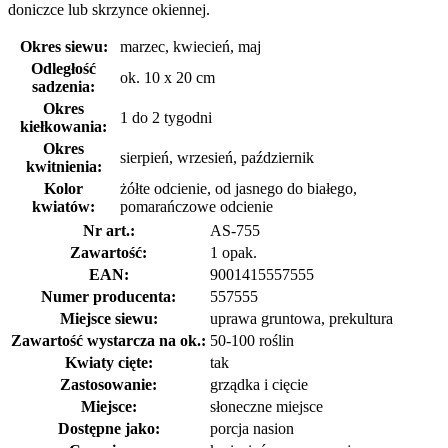
doniczce lub skrzynce okiennej.
Okres siewu:
marzec, kwiecień, maj
Odległość
ok. 10 x 20 cm
sadzenia:
Okres
1 do 2 tygodni
kiełkowania:
Okres
sierpień, wrzesień, październik
kwitnienia:
Kolor
żółte odcienie, od jasnego do białego,
kwiatów:
pomarańczowe odcienie
Nr art.:
AS-755
Zawartość:
1 opak.
EAN:
9001415557555
Numer producenta:
557555
Miejsce siewu:
uprawa gruntowa, prekultura
Zawartość wystarcza na ok.:
50-100 roślin
Kwiaty cięte:
tak
Zastosowanie:
grządka i cięcie
Miejsce:
słoneczne miejsce
Dostępne jako:
porcja nasion